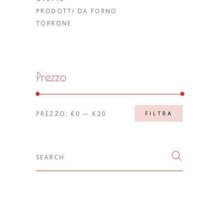
PRODOTTI DA FORNO
TORRONE
Prezzo
Prezzo
Prezzo
PREZZO:
€0
—
€20
FILTRA
Min
Max
Search
for: